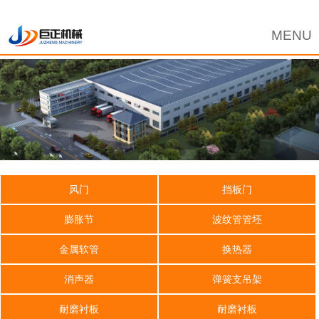
风门
挡板门
膨胀节
波纹管管坯
金属软管
换热器
消声器
弹簧支吊架
耐磨衬板
耐磨衬板