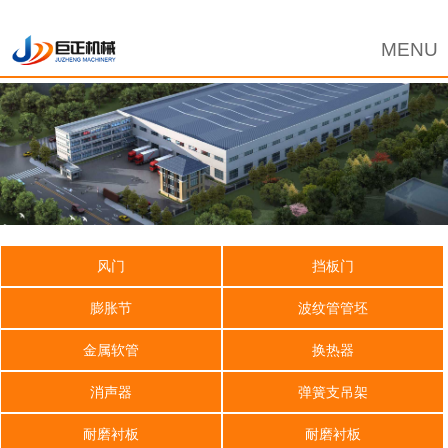
风门
挡板门
膨胀节
波纹管管坯
金属软管
换热器
消声器
弹簧支吊架
耐磨衬板
耐磨衬板