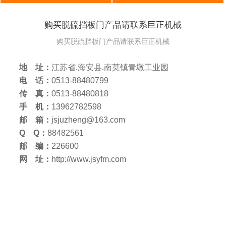
购买脱硫挡板门产品请联系巨正机械
购买脱硫挡板门产品请联系巨正机械
地 址：
江苏省.海安县.南莫镇青墩工业园
电 话：
0513-88480799
传 真：
0513-88480818
手 机：
13962782598
邮 箱：
jsjuzheng@163.com
Q Q：
88482561
邮 编：
226600
网 址：
http://www.jsyfm.com